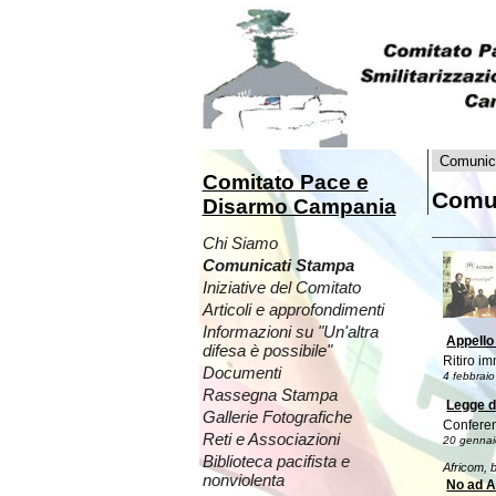
Comunic
Comitato Pace e
Comu
Disarmo Campania
Chi Siamo
Comunicati Stampa
Iniziative del Comitato
Articoli e approfondimenti
Informazioni su "Un'altra
Appello
difesa è possibile"
Ritiro im
Documenti
4 febbrai
Rassegna Stampa
Legge di
Gallerie Fotografiche
Conferen
Reti e Associazioni
20 gennaio
Biblioteca pacifista e
Africom, 
nonviolenta
No ad A