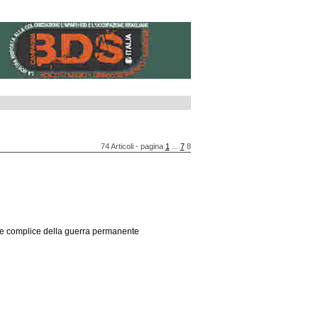
74 Articoli - pagina
1
...
7
8
essere complice della guerra permanente