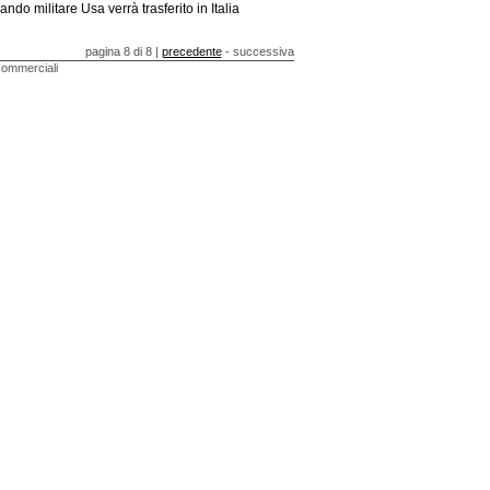
ndo militare Usa verrà trasferito in Italia
pagina 8 di 8 |
precedente
- successiva
 commerciali