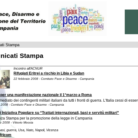
ati Stampa
nicati Stampa
Incontro all’ACNUR
Rifugiati Eritrei a rischio in Libia e Sudan
22 febbraio 2008 - Comitato Pace e Disarmo - Campania
 per una manifestazione nazionale il 1°marzo a Roma
mediato dei contingenti militari italiani da tutti i fronti di guerra. L'Italia cessi di 
o 2008 - Comitato Pace e Disarmo - Campania
 Iniziativa Popolare su “Trattati internazionali, basi e servitù militari”
za Stampa per la promozione della legge in Campania
 2008 - Vittorio Moccia
basi, guerra, Usa, Nato, Napoli, Vicenza
fricom